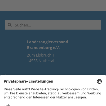
Landesanglerverband
Brandenburg e.V.
Zum Elsbruch 1
14558 Nuthetal
Impressum
Datenschutz
FAQ