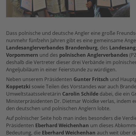
Dass polnische und deutsche Angler eine große Freundsch
nunmehr fünfzehn Jahren gibt es eine gemeinsame Angel
Landesanglerverbandes Brandenburg
, des
Landesang
Vorpommern
und des
polnischen Anglerverbandes
(PZ
deshalb die Vertreter dieser drei Verbände im polnisc
Angeljubiläum in einer Feierstunde zu würdigen.
Neben unserem Präsidenten
Gunter Fritsch
und Hauptg
Koppetzki
sowie Teilen des Vorstandes war auch Brand
Umweltstaatssekretärin
Carolin Schilde
dabei, die ein 
Ministerpräsidenten Dr. Dietmar Woidke verlas, indem 
den deutschen und polnischen Anglern lobte.
Auf polnischer Seite hob man indes besonders die Verdi
Präsidenten
Eberhard Weichenhan
um dieses Abkommen
Bedeutung, die
Eberhard Weichenhan
auch weit über d