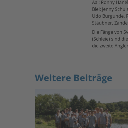
Aal: Ronny Hänel
Blei: Jenny Schul
Udo Burgunde, R
Stäubner, Zander
Die Fänge von S
(Schleie) sind di
die zweite Angle
Weitere Beiträge