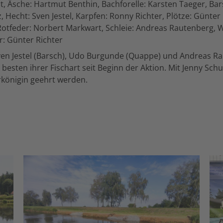
t, Äsche: Hartmut Benthin, Bachforelle: Karsten Taeger, Bars
z, Hecht: Sven Jestel, Karpfen: Ronny Richter, Plötze: Günter
otfeder: Norbert Markwart, Schleie: Andreas Rautenberg, W
: Günter Richter
ven Jestel (Barsch), Udo Burgunde (Quappe) und Andreas R
e besten ihrer Fischart seit Beginn der Aktion. Mit Jenny Sch
rkönigin geehrt werden.