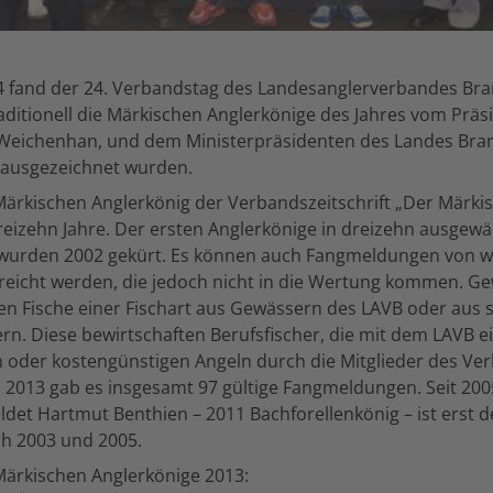
14 fand der 24. Verbandstag des Landesanglerverbandes Br
raditionell die Märkischen Anglerkönige des Jahres vom Prä
Weichenhan, und dem Ministerpräsidenten des Landes Bra
ausgezeichnet wurden.
ärkischen Anglerkönig der Verbandszeitschrift „Der Märkis
reizehn Jahre. Der ersten Anglerkönige in dreizehn ausgewä
 wurden 2002 gekürt. Es können auch Fangmeldungen von w
ereicht werden, die jedoch nicht in die Wertung kommen. G
ten Fische einer Fischart aus Gewässern des LAVB oder aus
n. Diese bewirtschaften Berufsfischer, die mit dem LAVB e
 oder kostengünstigen Angeln durch die Mitglieder des Ve
. 2013 gab es insgesamt 97 gültige Fangmeldungen. Seit 20
det Hartmut Benthien – 2011 Bachforellenkönig – ist erst de
h 2003 und 2005.
Märkischen Anglerkönige 2013: