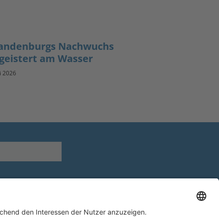
andenburgs Nachwuchs
geistert am Wasser
li 2026
Youtube
Facebook