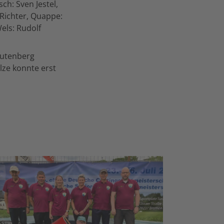
ch: Sven Jestel,
 Richter, Quappe:
els: Rudolf
autenberg
ulze konnte erst