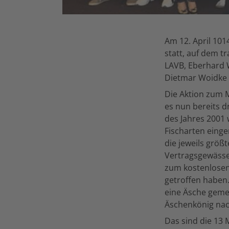
Am 12. April 10
statt, auf dem t
LAVB, Eberhard 
Dietmar Woidke 
Die Aktion zum M
es nun bereits d
des Jahres 2001
Fischarten eing
die jeweils größ
Vertragsgewässer
zum kostenlosen
getroffen haben
eine Äsche gemel
Äschenkönig nac
Das sind die 13 