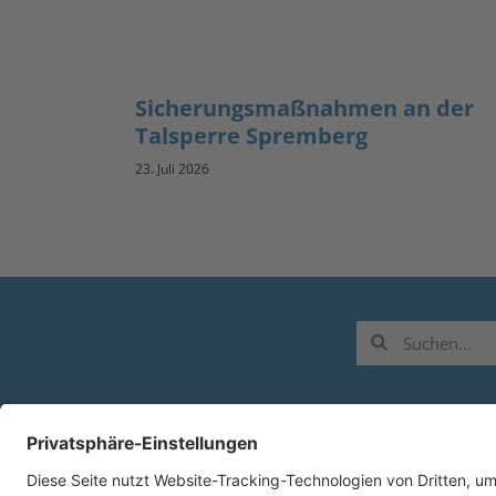
Sicherungsmaßnahmen an der
Talsperre Spremberg
23. Juli 2026
L
B
Z