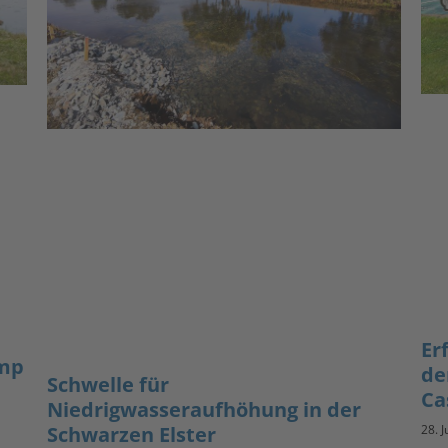
Er
amp
de
Schwelle für
Ca
Niedrigwasseraufhöhung in der
Schwarzen Elster
28. J