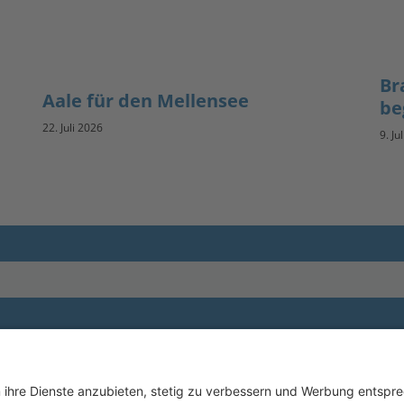
Br
Aale für den Mellensee
be
22. Juli 2026
9. Ju
Impressum
andesanglerverband
randenburg e.V.
Datenschutz
um Elsbruch 1