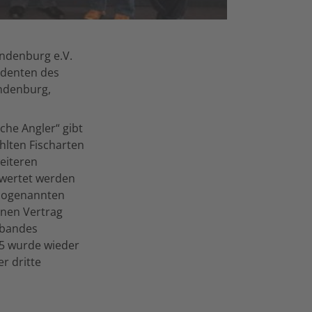
andenburg e.V.
sidenten des
ndenburg,
che Angler“ gibt
hlten Fischarten
eiteren
ewertet werden
 sogenannten
inen Vertrag
rbandes
05 wurde wieder
r dritte