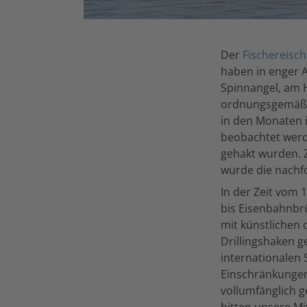
Der
Fischereisch
haben in enger 
Spinnangel, am 
ordnungsgemäßer
in den Monaten 
beobachtet werde
gehakt wurden. 
wurde die nachf
In der Zeit vom 
bis Eisenbahnbr
mit künstlichen 
Drillingshaken g
internationalen 
Einschränkungen
vollumfänglich g
bitten unsere Mi