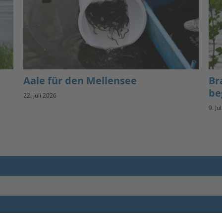
Aale für den Mellensee
Br
be
22. Juli 2026
9. Ju
Impressum
andesanglerverband