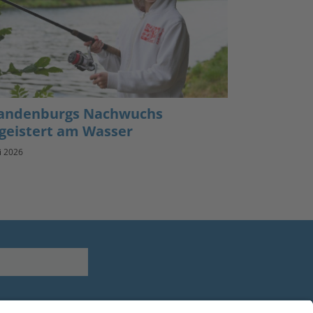
andenburgs Nachwuchs
geistert am Wasser
li 2026
Youtube