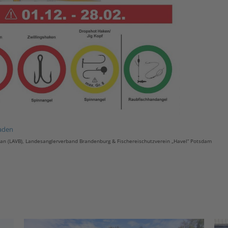
aden
an (LAVB), Landesanglerverband Brandenburg & Fischereischutzverein „Havel“ Potsdam