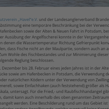
utzverein „Havel“e.V.
und der Landesanglerverband Brande
Abstimmung eine temporäre Beschränkung bei der Verwen
Hafenbecken sowie der Alten & Neuen Fahrt in Potsdam, bes
 Ausübung der Angelfischerei konnte in der Vergangenhei
in denen die Wassertemperatur Richtung Gefrierpunkt konv
n, dass Fische nicht an der Maulpartie, sondern auch an a
Zum Wohle des Fischbestandes und zur Minimierung dieser
olgende Reglung beschlossen.
1. Dezember bis 28. Februar eines jeden Jahres ist in der Al
ücke sowie am Hafenbecken in Potsdam, die Verwendung d
oder natürlichen Ködern unter der Verwendung von Zwilling
enerell, sowie Einfachhaken (auch feststehend) größer als 
Skala, untersagt. Für die Fried,- und Raubfischhandangel gib
, damit kann auch innerhalb des oben genannten Zeitraum
eangelt werden. Eine Beschilderung rund um das Gebiet ist
tglieder andere Angelfreunde, welche eventuell keine Kennt