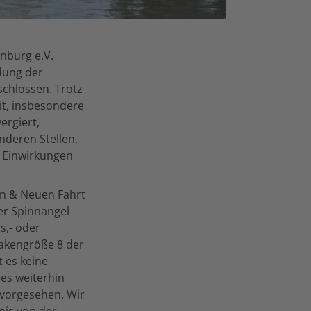
nburg e.V.
dung der
chlossen. Trotz
t, insbesondere
ergiert,
nderen Stellen,
 Einwirkungen
ten & Neuen Fahrt
er Spinnangel
s,- oder
Hakengröße 8 der
t es keine
es weiterhin
 vorgesehen. Wir
nis von der