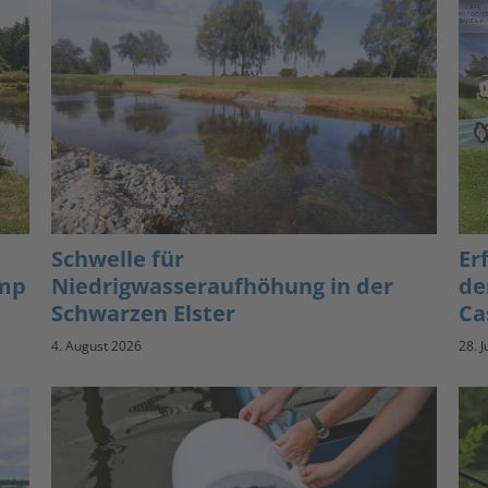
Schwelle für
Er
amp
Niedrigwasseraufhöhung in der
de
Schwarzen Elster
Ca
4. August 2026
28. J