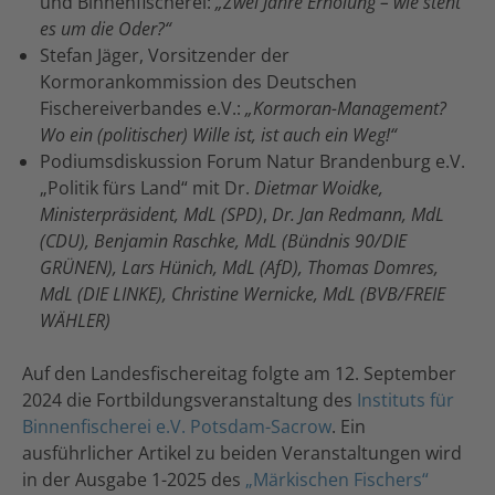
und Binnenfischerei:
„Zwei Jahre Erholung – wie steht
es um die Oder?“
Stefan Jäger, Vorsitzender der
Kormorankommission des Deutschen
Fischereiverbandes e.V.:
„Kormoran-Management?
Wo ein (politischer) Wille ist, ist auch ein Weg!“
Podiumsdiskussion Forum Natur Brandenburg e.V.
„Politik fürs Land“ mit Dr.
Dietmar Woidke,
Ministerpräsident, MdL (SPD)
,
Dr. Jan Redmann, MdL
(CDU), Benjamin Raschke, MdL (Bündnis 90/DIE
GRÜNEN), Lars Hünich, MdL (AfD), Thomas Domres,
MdL (DIE LINKE), Christine Wernicke, MdL (BVB/FREIE
WÄHLER)
Auf den Landesfischereitag folgte am 12. September
2024 die Fortbildungsveranstaltung des
Instituts für
Binnenfischerei e.V. Potsdam-Sacrow
. Ein
ausführlicher Artikel zu beiden Veranstaltungen wird
in der Ausgabe 1-2025 des
„Märkischen Fischers“