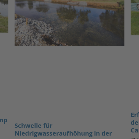
Er
amp
de
Schwelle für
Ca
Niedrigwasseraufhöhung in der