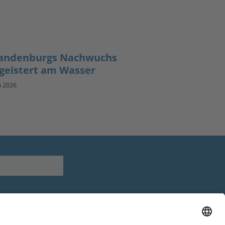
andenburgs Nachwuchs
geistert am Wasser
li 2026
Youtube
Facebook