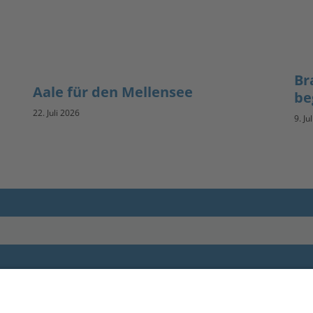
Br
Aale für den Mellensee
be
22. Juli 2026
9. Ju
Impressum
andesanglerverband
randenburg e.V.
Datenschutz