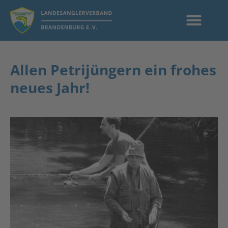
Allen Petrijüngern ein frohes
neues Jahr!