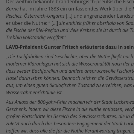
Der weithin bekannte brandenburgisch-preußische Fisc
Borne
hat im Jahre 1883 ein umfassendes Werk über die
F
Reiches, Österreich-Ungarns
[…] und angrenzender Landstric
er über die Nuthe: “ […]
sie enthielt früher oberhalb von S
die Fische der Blei-Region und viele Krebse; sie ist durch die
Trebbin vollständig vergiftet.
“
LAVB-Präsident Gunter Fritsch erläuterte dazu in se
„Die Tuchfabriken sind Geschichte, aber die Nuthe fließt nac
moderner Kläranlagen hat sich die Wasserqualität nach der p
dass wieder Bachforellen und andere anspruchsvolle Fischar
Hasel darin leben können. Dennoch reichen die Gewässerstruk
aus, um einen guten ökologischen Zustand zu erreichen, was d
Wasserrahmenrichtlinie ist.
Aus Anlass der 800-Jahr-Feier machen wir der Stadt Luckenw
Geschenk. Indem wir diese Fische in die Nuthe entlassen, ver
großen Fortschritte im Bereich des Gewässerschutzes, die in 
zuletzt auch durch das besondere Engagement der Stadt Lucke
hoffen wir, dass alle die für die Nuthe Verantwortung tragen