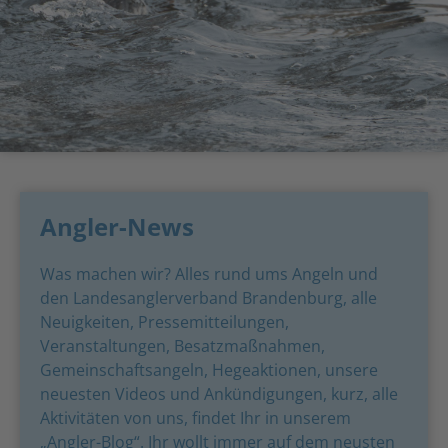
EU-Stresstest für "NATURA
2000"
Angler-News
Den Kormoran regulieren, statt diskutieren. Eure
Was machen wir? Alles rund ums Angeln und
Stimme zählt bei der Stresstest-Umfrage des
den Landesanglerverband Brandenburg, alle
Forum Natur Brandenburg!
Neuigkeiten, Pressemitteilungen,
Veranstaltungen, Besatzmaßnahmen,
Gemeinschafts­angeln, Hegeaktionen, unsere
neuesten Videos und Ankündigungen, kurz, alle
Aktivitäten von uns, findet Ihr in unserem
„Angler-Blog“. Ihr wollt immer auf dem neusten