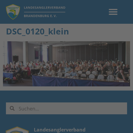
DSC_0120_klein
Landesanglerverband