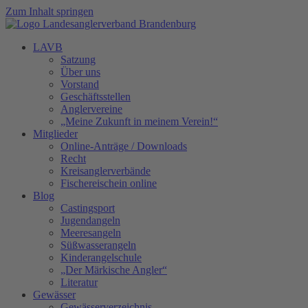
Zum Inhalt springen
LAVB
Satzung
Über uns
Vorstand
Geschäftsstellen
Anglervereine
„Meine Zukunft in meinem Verein!“
Mitglieder
Online-Anträge / Downloads
Recht
Kreisanglerverbände
Fischereischein online
Blog
Castingsport
Jugendangeln
Meeresangeln
Süßwasserangeln
Kinderangelschule
„Der Märkische Angler“
Literatur
Gewässer
Gewässerverzeichnis