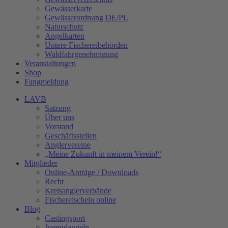
Gewässerkarte
Gewässerordnung DE/PL
Naturschutz
Angelkarten
Untere Fischereibehörden
Waldfahrgenehmigung
Veranstaltungen
Shop
Fangmeldung
LAVB
Satzung
Über uns
Vorstand
Geschäftsstellen
Anglervereine
„Meine Zukunft in meinem Verein!“
Mitglieder
Online-Anträge / Downloads
Recht
Kreisanglerverbände
Fischereischein online
Blog
Castingsport
Jugendangeln