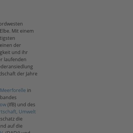
Nordwesten
Elbe. Mit einem
tigsten
einen der
gkeit und ihr
er laufenden
ederansiedlung
dschaft der Jahre
Meerforelle
in
rbandes
row
(IfB) und des
rtschaft, Umwelt
schatz die
und auf die