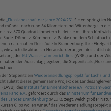
 die
„Flusslandschaft der Jahre 2024/25“
. Sie entspringt im 
d mündet nach rund 84 Kilometern bei Wittenberge in die 
n circa 870 Quadratkilometern bildet sie mit ihren fünf wich
ie Sude, Dömnitz, Kümmernitz, Panke und dem Schlatbach) 
enen naturnahen Flussläufe in Brandenburg. Ihre Einzigarti
, wie auch die aktuellen Herausforderungen hinsichtlich d
setzung der
EU-Wasserrahmenrichtlinie
(WRRL) und der Wi
en haben den Ausschlag gegeben, die Stepenitz als „Flusslan
eichnen.
n der Stepenitz ein
Wiederansiedlungsprojekt für Lachs und 
cht zuletzt dieses gemeinsame Projekt des Landesanglerve
. (LAVB), des
Instituts für Binnenfischerei e.V. Potsdam-Sac
eins Fario e.V.
, gefördert durch das
Ministerium für Landwi
 des Landes Brandenburg
(MLUK), zeigt, welch großer Natur
it kurzen Clips wollen wir auf das Wiederansiedlungsprojekt 