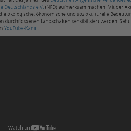
dschaft des Jahres“ des
Deutschen Angelfischerverbandes e.
e Deutschlands e.V.
(NFD) aufmerksam machen. Mit der Akti
die ökologische, ökonomische und soziokulturelle Bedeutun
n durchflossenen Landschaften sensibilisiert werden. Seht
em
YouTube-Kanal
.