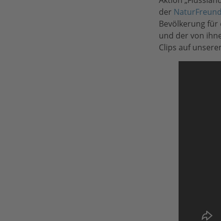
Aktion „Flusslan
der
NaturFreund
Bevölkerung für 
und der von ihne
Clips auf unser