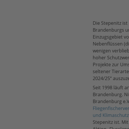
Die Stepenitz ist
Brandenburgs un
Einzugsgebiet vo
Nebenflüssen (d
wenigen verblieb
hoher Schutzwert
Projekte zur Um
seltener Tierart
2024/25“ auszuz
Seit 1998 läuft a
Brandenburg. Ni
Brandenburg e.V
Fliegenfischerver
und Klimaschutz
Stepenitz ist. M