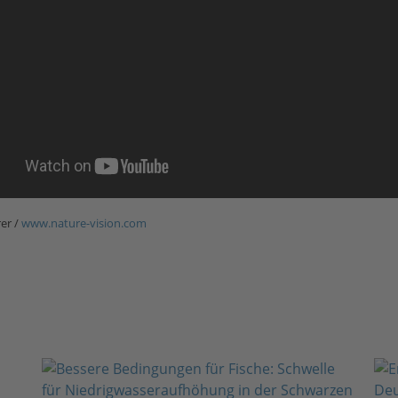
er /
www.nature-vision.com