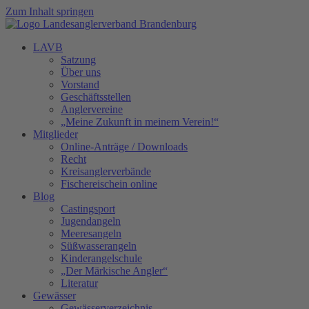
Zum Inhalt springen
LAVB
Satzung
Über uns
Vorstand
Geschäftsstellen
Anglervereine
„Meine Zukunft in meinem Verein!“
Mitglieder
Online-Anträge / Downloads
Recht
Kreisanglerverbände
Fischereischein online
Blog
Castingsport
Jugendangeln
Meeresangeln
Süßwasserangeln
Kinderangelschule
„Der Märkische Angler“
Literatur
Gewässer
Gewässerverzeichnis