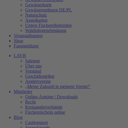
Gewässerkarte
Gewässerordnung DE/PL
Naturschutz
Angelkarten
Untere Fischereibehörden
Waldfahrgenehmigung
Veranstaltungen
Shop
Fangmeldung
LAVB
Satzung
Über uns
Vorstand
Geschäftsstellen
Anglervereine
„Meine Zukunft in meinem Verein!“
Mitglieder
Online-Anträge / Downloads
Recht
Kreisanglerverbände
Fischereischein online
Blog
Castingsport
Jugendangeln