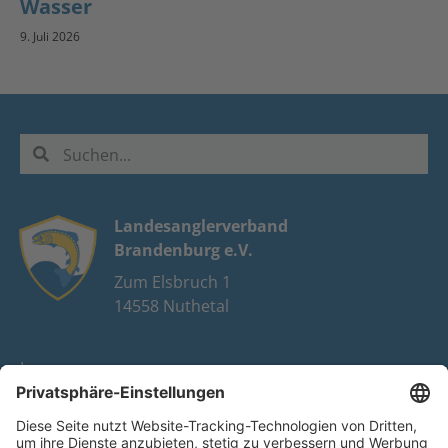
Wasser
9. Juli 2026
Landesanglerverband
Brandenburg e.V.
Zum Elsbruch 1
14558 Nuthetal
Impressum
Datenschutz
FAQ