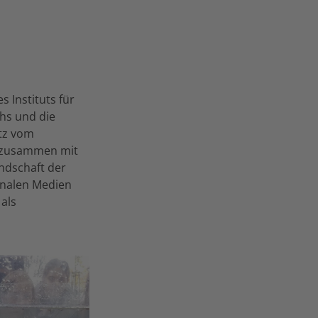
 Instituts für
chs und die
itz vom
zusammen mit
ndschaft der
onalen Medien
 als