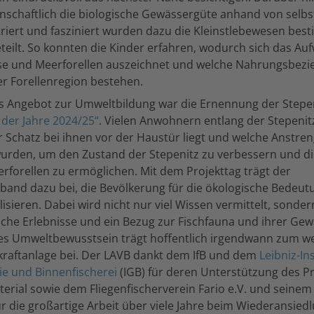
inschaftlich die biologische Gewässergüte anhand von sel
riert und fasziniert wurden dazu die Kleinstlebewesen bes
teilt. So konnten die Kinder erfahren, wodurch sich das Au
se und Meerforellen auszeichnet und welche Nahrungsbez
r Forellenregion bestehen.
es Angebot zur Umweltbildung war die Ernennung der Stepen
 der Jahre 2024/25“
. Vielen Anwohnern entlang der Stepenitz
 Schatz bei ihnen vor der Haustür liegt und welche Anstre
den, um den Zustand der Stepenitz zu verbessern und di
forellen zu ermöglichen. Mit dem Projekttag trägt der
band dazu bei, die Bevölkerung für die ökologische Bedeut
ilisieren. Dabei wird nicht nur viel Wissen vermittelt, sonde
che Erlebnisse und ein Bezug zur Fischfauna und ihrer Ge
eses Umweltbewusstsein trägt hoffentlich irgendwann zum w
kraftanlage bei. Der LAVB dankt dem IfB und dem
Leibniz-Ins
e und Binnenfischerei
(IGB) für deren Unterstützung des Pr
rial sowie dem Fliegenfischerverein Fario e.V. und seine
ür die großartige Arbeit über viele Jahre beim Wiederansied