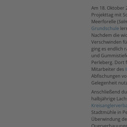
Am 18. Oktober 
Projekttag mit S
Meerforelle (
Salm
Grundschule
ler
Nachdem die wic
Verschwinden fü
ging es endlich 
und Gummistiefe
Perleberg. Dort 
Mitarbeiter des
Abfischungen vo
Gelegenheit nut
Anschließend dur
halbjährige Lac
Kreisanglerverba
Stadtmühle in Pe
Überwindung des
Querverbauungen