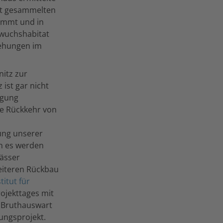
bst gesammelten
timmt und in
fwuchshabitat
iehungen im
itz zur
 ist gar nicht
ngung
e Rückkehr von
ung unserer
rn es werden
wässer
eiteren Rückbau
titut für
ojekttages mit
m Bruthauswart
lungsprojekt.