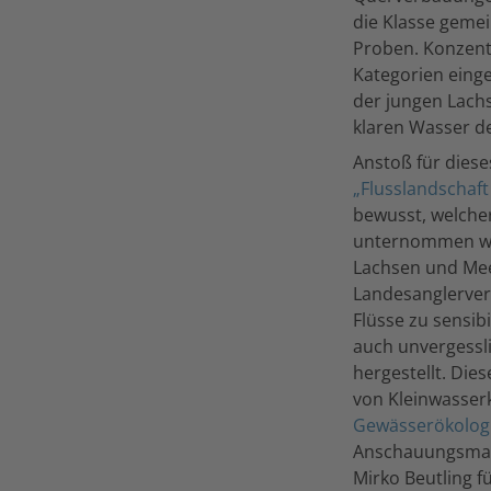
die Klasse geme
Proben. Konzent
Kategorien einge
der jungen Lach
klaren Wasser de
Anstoß für dies
„Flusslandschaft
bewusst, welcher
unternommen wur
Lachsen und Meer
Landesanglerver
Flüsse zu sensib
auch unvergessli
hergestellt. Di
von Kleinwasser
Gewässerökologi
Anschauungsmate
Mirko Beutling f