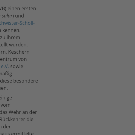
VB) einen ersten
 salar
) und
hwister-Scholl-
n kennen.
 zu ihrem
ellt wurden,
ern, Keschern
tzentrum von
 e.V.
sowie
lmäßig
 diese besondere
uen.
einige
n vom
 das Wehr an der
 Rückkehrer die
m der
naus ermittelte