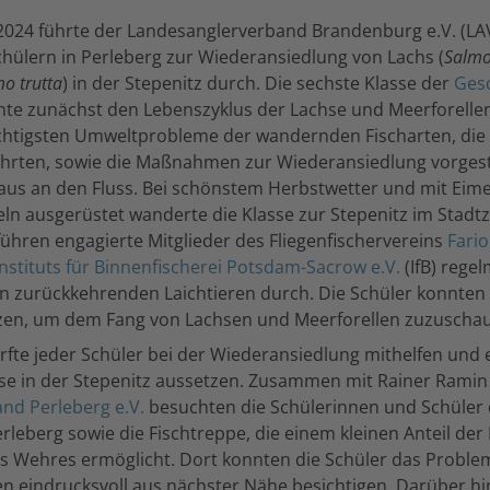
2024 führte der Landesanglerverband Brandenburg e.V. (LA
chülern in Perleberg zur Wiederansiedlung von Lachs (
Salmo
o trutta
) in der Stepenitz durch. Die sechste Klasse der
Gesc
nte zunächst den Lebenszyklus der Lachse und Meerforelle
htigsten Umweltprobleme der wandernden Fischarten, die
hrten, sowie die Maßnahmen zur Wiederansiedlung vorgest
raus an den Fluss. Bei schönstem Herbstwetter und mit Eim
ln ausgerüstet wanderte die Klasse zur Stepenitz im Stad
führen engagierte Mitglieder des Fliegenfischervereins
Fario
Instituts für Binnenfischerei Potsdam-Sacrow e.V.
(IfB) rege
n zurückkehrenden Laichtieren durch. Die Schüler konnten
zen, um dem Fang von Lachsen und Meerforellen zuzuscha
fte jeder Schüler bei der Wiederansiedlung mithelfen und 
hse in der Stepenitz aussetzen. Zusammen mit Rainer Rami
nd Perleberg e.V.
besuchten die Schülerinnen und Schüler
rleberg sowie die Fischtreppe, die einem kleinen Anteil der
 Wehres ermöglicht. Dort konnten die Schüler das Proble
 eindrucksvoll aus nächster Nähe besichtigen. Darüber hi