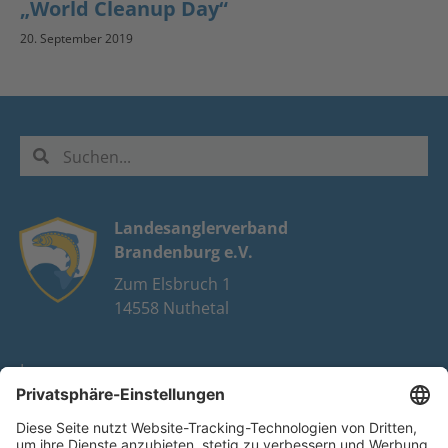
„World Cleanup Day“
20. September 2019
Landesanglerverband
Brandenburg e.V.
Zum Elsbruch 1
14558 Nuthetal
Impressum
Datenschutz
FAQ