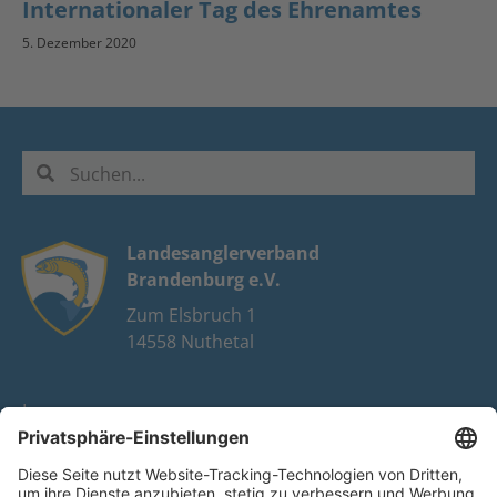
Internationaler Tag des Ehrenamtes
5. Dezember 2020
Landesanglerverband
Brandenburg e.V.
Zum Elsbruch 1
14558 Nuthetal
Impressum
Datenschutz
FAQ