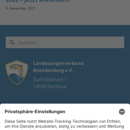
9. November 2021
Landesanglerverband
Brandenburg e.V.
Zum Elsbruch 1
14558 Nuthetal
Impressum
Datenschutz
FAQ