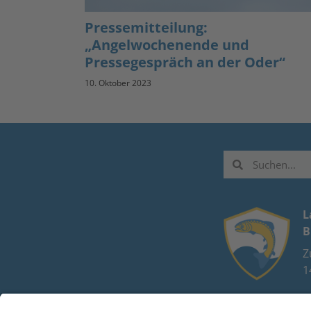
Pressemitteilung:
„Angelwochenende und
Pressegespräch an der Oder“
10. Oktober 2023
L
B
Z
1