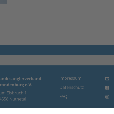
Impressum
andesanglerverband
randenburg e.V.
Datenschutz
um Elsbruch 1
FAQ
4558 Nuthetal