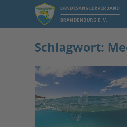
Schlagwort: Me