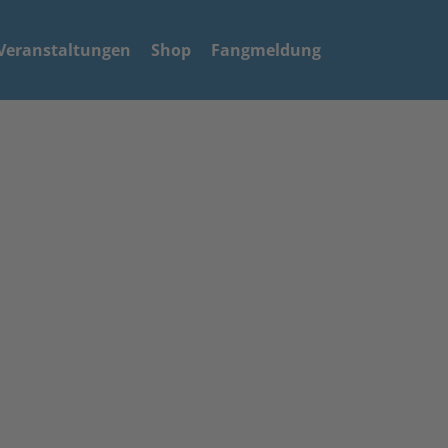
Veranstaltungen
Shop
Fangmeldung