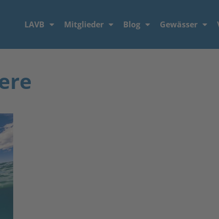
LAVB
Mitglieder
Blog
Gewässer
ere