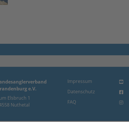
Impressum
andesanglerverband
randenburg e.V.
Datenschutz
um Elsbruch 1
FAQ
4558 Nuthetal