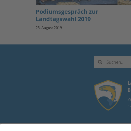
Podiumsgespräch zur
Landtagswahl 2019
23. August 2019
L
B
Z
1