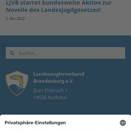
LJVB startet bundesweite Aktion zur
Novelle des Landesjagdgesetzes!
5. Mai 2022
Landesanglerverband
Brandenburg e.V.
Zum Elsbruch 1
14558 Nuthetal
Impressum
Datenschutz