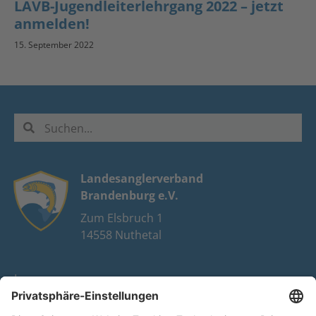
LAVB-Jugendleiterlehrgang 2022 – jetzt
anmelden!
15. September 2022
Landesanglerverband
Brandenburg e.V.
Zum Elsbruch 1
14558 Nuthetal
Impressum
Datenschutz