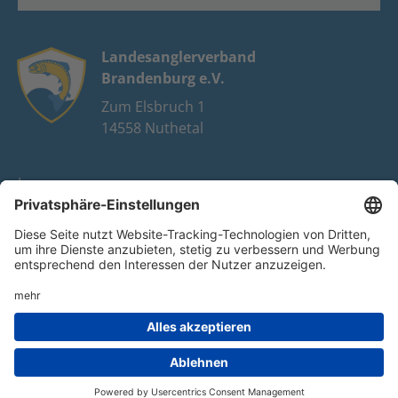
Landesanglerverband
Brandenburg e.V.
Zum Elsbruch 1
14558 Nuthetal
Impressum
Datenschutz
FAQ
Youtube
Facebook
Instagram