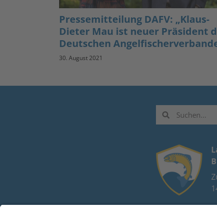
Pressemitteilung DAFV: „Klaus-
Dieter Mau ist neuer Präsident 
Deutschen Angelfischerverband
30. August 2021
L
B
Z
1