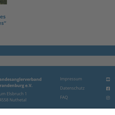
des
es“
Impressum
andesanglerverband
randenburg e.V.
Datenschutz
um Elsbruch 1
FAQ
4558 Nuthetal