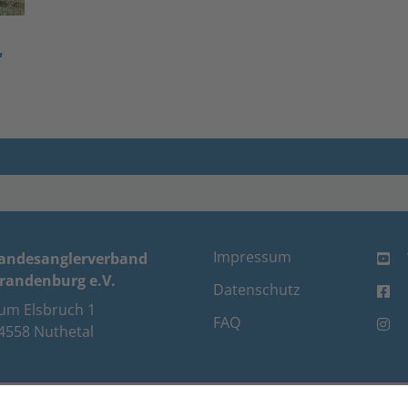
“
Impressum
andesanglerverband
randenburg e.V.
Datenschutz
um Elsbruch 1
FAQ
4558 Nuthetal