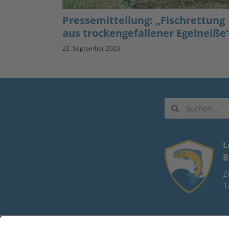
Pressemitteilung: „Fischrettung
aus trockengefallener Egelneiße
22. September 2023
L
B
Z
1