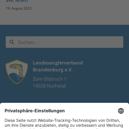
19. August 2022
Landesanglerverband
Brandenburg e.V.
Zum Elsbruch 1
14558 Nuthetal
Impressum
Datenschutz
FAQ