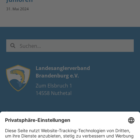
31. Mai 2024
Landesanglerverband
Brandenburg e.V.
Zum Elsbruch 1
14558 Nuthetal
Impressum
Datenschutz
FAQ