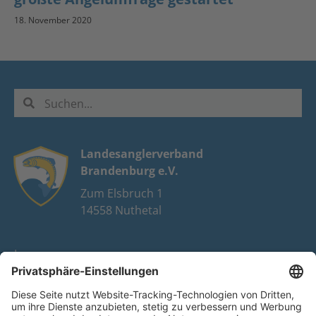
18. November 2020
Landesanglerverband
Brandenburg e.V.
Zum Elsbruch 1
14558 Nuthetal
Impressum
Datenschutz
FAQ