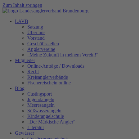
Zum Inhalt springen
LAVB
Satzung
Über uns
Vorstand
Geschäftsstellen
Anglervereine
„Meine Zukunft in meinem Verein!“
Mitglieder
Online-Anträge / Downloads
Recht
Kreisanglerverbände
Fischereischein online
Blog
Castingsport
Jugendangeln
Meeresangeln
Süßwasserangeln
Kinderangelschule
„Der Märkische Angler“
Literatur
Gewässer
Gewässerverzeichnis