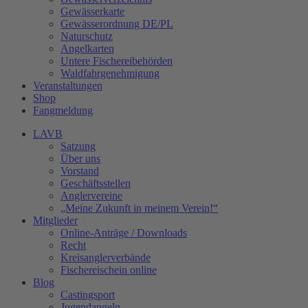
Gewässerkarte
Gewässerordnung DE/PL
Naturschutz
Angelkarten
Untere Fischereibehörden
Waldfahrgenehmigung
Veranstaltungen
Shop
Fangmeldung
LAVB
Satzung
Über uns
Vorstand
Geschäftsstellen
Anglervereine
„Meine Zukunft in meinem Verein!“
Mitglieder
Online-Anträge / Downloads
Recht
Kreisanglerverbände
Fischereischein online
Blog
Castingsport
Jugendangeln