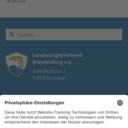
24. Juni 2020
Landesanglerverband
Brandenburg e.V.
Zum Elsbruch 1
14558 Nuthetal
Impressum
Datenschutz
FAQ