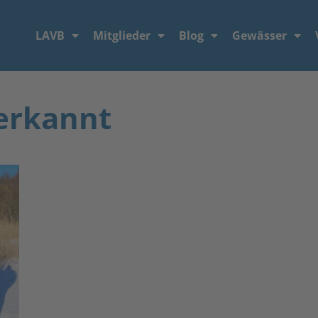
LAVB
Mitglieder
Blog
Gewässer
erkannt