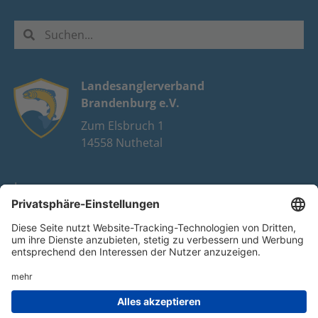
Landesanglerverband
Brandenburg e.V.
Zum Elsbruch 1
14558 Nuthetal
Impressum
Datenschutz
FAQ
Youtube
Facebook