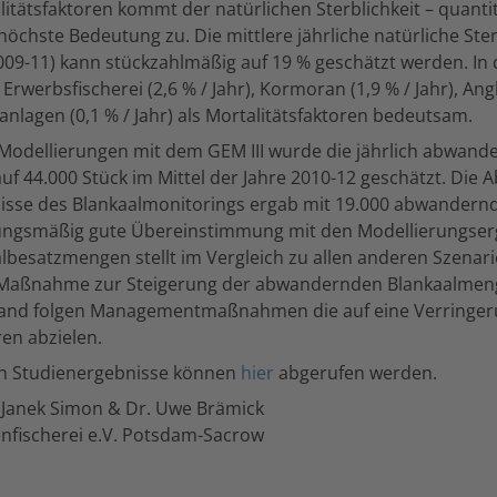
itätsfaktoren kommt der natürlichen Sterblichkeit – quantit
höchste Bedeutung zu. Die mittlere jährliche natürliche Ster
09-11) kann stückzahlmäßig auf 19 % geschätzt werden. In 
Erwerbsfischerei (2,6 % / Jahr), Kormoran (1,9 % / Jahr), Angl
nlagen (0,1 % / Jahr) als Mortalitätsfaktoren bedeutsam.
 Modellierungen mit dem GEM III wurde die jährlich abwand
f 44.000 Stück im Mittel der Jahre 2010-12 geschätzt. Die 
nisse des Blankaalmonitorings ergab mit 19.000 abwandern
ngsmäßig gute Übereinstimmung mit den Modellierungserg
besatzmengen stellt im Vergleich zu allen anderen Szenari
 Maßnahme zur Steigerung der abwandernden Blankaalmeng
and folgen Managementmaßnahmen die auf eine Verringer
ren abzielen.
en Studienergebnisse können
hier
abgerufen werden.
. Janek Simon & Dr. Uwe Brämick
nenfischerei e.V. Potsdam-Sacrow