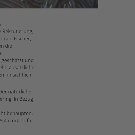
n
e Rekrutierung,
oran, Fischer,
en die
s
 geschätzt und
lt. Zusätzliche
 hinsichtlich
Der natürliche
ering. In Bezug
n
cht behaupten.
5,4 cm/Jahr für