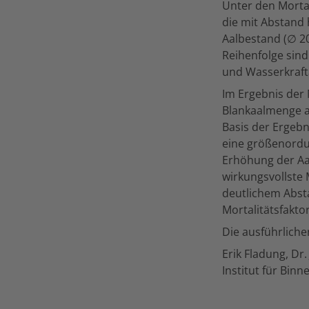
Unter den Mortal
die mit Abstand 
Aalbestand (∅ 20
Reihenfolge sind 
und Wasserkrafta
Im Ergebnis der
Blankaalmenge au
Basis der Ergeb
eine größenordu
Erhöhung der Aal
wirkungsvollste
deutlichem Abst
Mortalitätsfakto
Die ausführlich
Erik Fladung, Dr
Institut für Bin