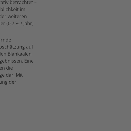
ativ betrachtet –
blichkeit im
der weiteren
er (0,7 % / Jahr)
ernde
Abschätzung auf
den Blankaalen
ebnissen. Eine
en die
e dar. Mit
ung der