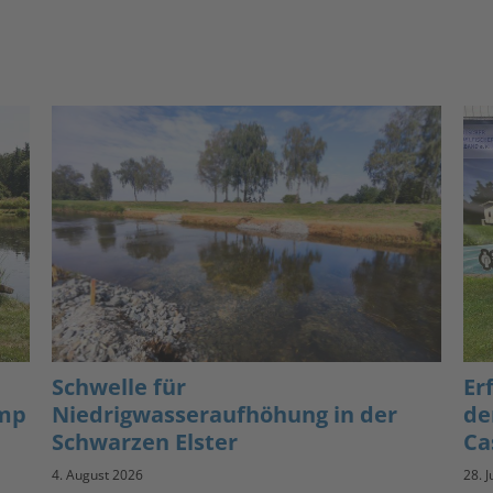
Schwelle für
Er
amp
Niedrigwasseraufhöhung in der
de
Schwarzen Elster
Ca
4. August 2026
28. J