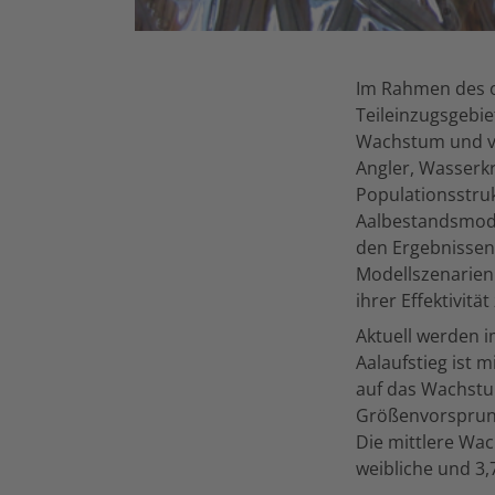
Im Rahmen des o
Teileinzugsgebie
Wachstum und ver
Angler, Wasserkr
Populationsstruk
Aalbestandsmode
den Ergebnissen
Modellszenarien
ihrer Effektivit
Aktuell werden i
Aalaufstieg ist m
auf das Wachstu
Größenvorsprung
Die mittlere Wac
weibliche und 3,