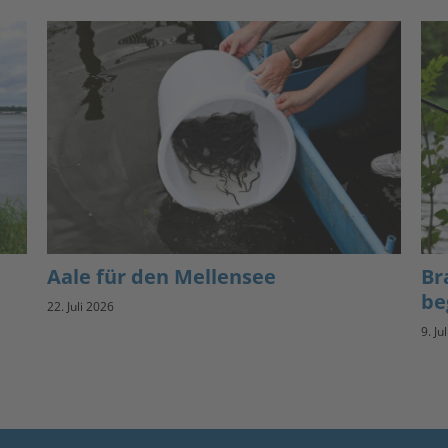
Aale für den Mellensee
Br
be
22. Juli 2026
9. Ju