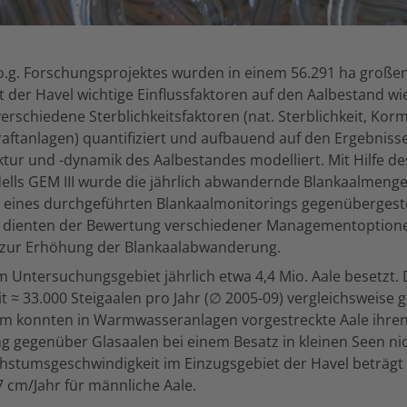
.g. Forschungsprojektes wurden in einem 56.291 ha große
t der Havel wichtige Einflussfaktoren auf den Aalbestand wi
schiedene Sterblichkeitsfaktoren (nat. Sterblichkeit, Korm
aftanlagen) quantifiziert und aufbauend auf den Ergebniss
tur und -dynamik des Aalbestandes modelliert. Mit Hilfe de
lls GEM III wurde die jährlich abwandernde Blankaalmenge
 eines durchgeführten Blankaalmonitorings gegenübergestel
 dienten der Bewertung verschiedener Managementoptionen
ät zur Erhöhung der Blankaalabwanderung.
m Untersuchungsgebiet jährlich etwa 4,4 Mio. Aale besetzt. 
it ≈ 33.000 Steigaalen pro Jahr (∅ 2005-09) vergleichsweise g
m konnten in Warmwasseranlagen vorgestreckte Aale ihre
 gegenüber Glasaalen bei einem Besatz in kleinen Seen ni
hstumsgeschwindigkeit im Einzugsgebiet der Havel beträgt 
7 cm/Jahr für männliche Aale.