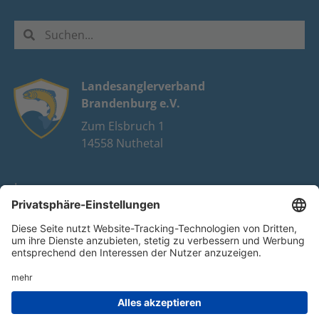
Landesanglerverband
Brandenburg e.V.
Zum Elsbruch 1
14558 Nuthetal
Impressum
Datenschutz
FAQ
Youtube
Facebook