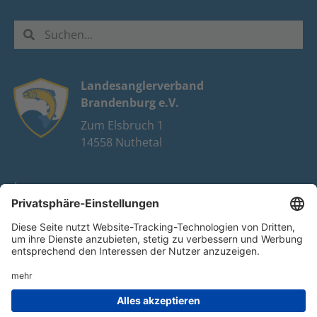
Landesanglerverband
Brandenburg e.V.
Zum Elsbruch 1
14558 Nuthetal
Impressum
Datenschutz
FAQ
Youtube
Facebook