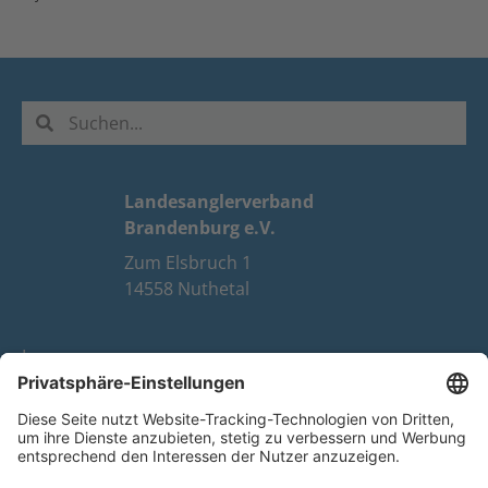
Landesanglerverband
Brandenburg e.V.
Zum Elsbruch 1
14558 Nuthetal
Impressum
Datenschutz
FAQ