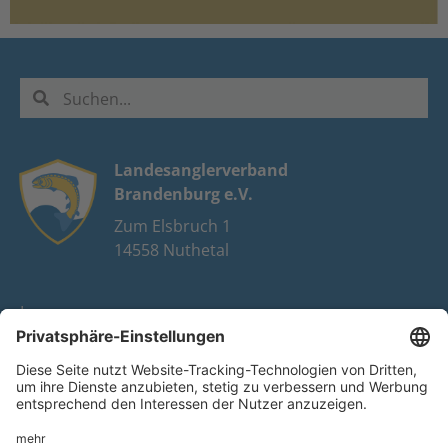
Landesanglerverband
Brandenburg e.V.
Zum Elsbruch 1
14558 Nuthetal
Impressum
Datenschutz
FAQ
Youtube