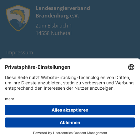
Landesanglerverband
Brandenburg e.V.
Zum Elsbruch 1
14558 Nuthetal
Impressum
Datenschutz
FAQ
Youtube
Facebook
Instagram