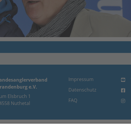
Impressum
andesanglerverband
randenburg e.V.
Datenschutz
um Elsbruch 1
FAQ
4558 Nuthetal