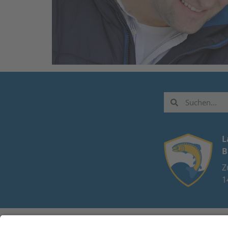
L
B
Z
1