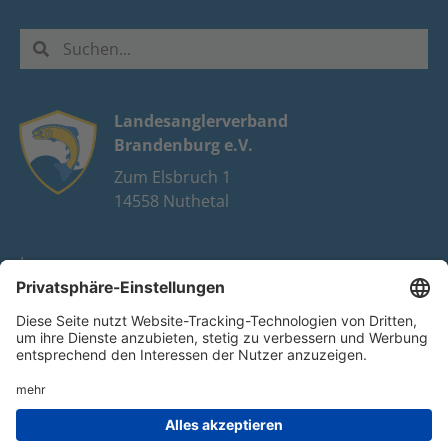
Landesanglerverband
Brandenburg e.V.
Zum Elsbruch 1
14558 Nuthetal
Impressum
Datenschutz
FAQ
Youtube
Facebook