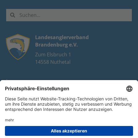
Landesanglerverband
Brandenburg e.V.
Zum Elsbruch 1
14558 Nuthetal
Impressum
Datenschutz
FAQ
Youtube
Facebook