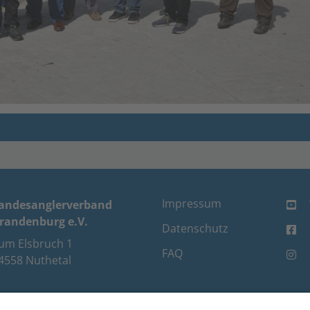
Impressum
andesanglerverband
randenburg e.V.
Datenschutz
um Elsbruch 1
FAQ
4558 Nuthetal