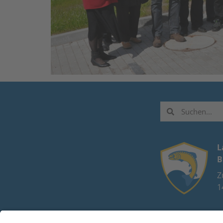
L
B
Z
1