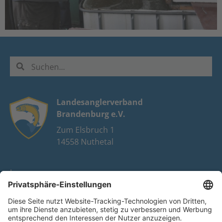
Landesanglerverband
Brandenburg e.V.
Zum Elsbruch 1
14558 Nuthetal
Impressum
Datenschutz
FAQ