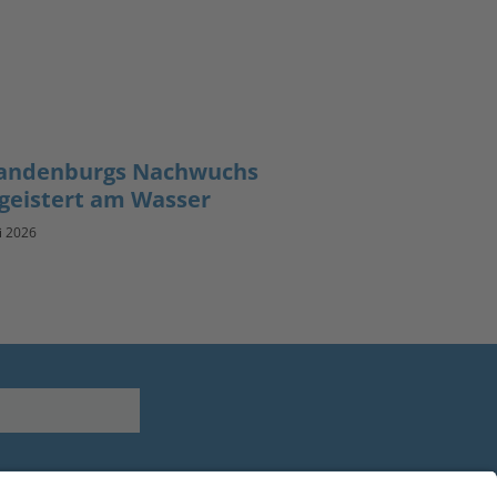
andenburgs Nachwuchs
geistert am Wasser
li 2026
Youtube