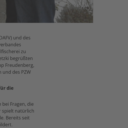
(DAFV) und des
rverbandes
ischerei zu
etzki begrüßten
ipp Freudenberg,
ún und des PZW
ür die
bei Fragen, die
spielt natürlich
. Bereits seit
ldert.