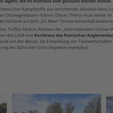
n lagern, die im Interesse aller geräumt werden sollten.
 chemischer Kampfstoffe aus verrottender Munition kann zu
den Ostseegewässern führen. Dieses Thema muss weiter im
die Fischerei auf dem „EU-Meer“ Ostsee existentiell beeinträ
 das Treffen fand im Rahmen der „Internationalen Grünen W
ten des LAVB eine
Konferenz des Polnischen Anglerverba
r Linie um den Besatz, die Entwicklung von Teichwirtschaften
ung des Baltischen Störs (
Acipenser oxyrinchus
).