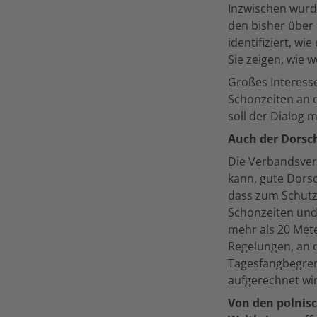
Inzwischen wurd
den bisher über
identifiziert, w
Sie zeigen, wie 
Großes Interess
Schonzeiten an d
soll der Dialog 
Auch der Dorsc
Die Verbandsvert
kann, gute Dorsc
dass zum Schutz
Schonzeiten und
mehr als 20 Met
Regelungen, an d
Tagesfangbegren
aufgerechnet wir
Von den polnis