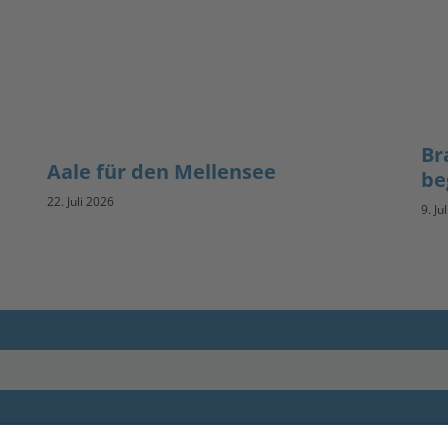
Br
Aale für den Mellensee
be
22. Juli 2026
9. Ju
Impressum
andesanglerverband