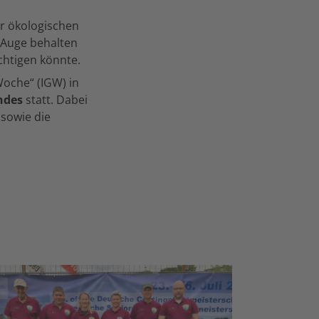
r ökologischen
 Auge behalten
chtigen könnte.
oche“ (IGW) in
ndes
statt. Dabei
 sowie die