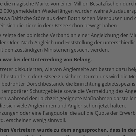
e die magische Marke von einer Million Besatzfischen durc
 2.000 gemeldeten Wiederfängen wurden wahre Ausdauersp
ie etwa Baltische Störe aus dem Bottnischen Meerbusen und 
weit sich die Tiere in der Ostsee schon bewegt haben.
e zeigte der polnische Verband an einer Angleichung der 
er Oder. Nach Abgleich und Feststellung der unterschiedli
mit den zuständigen Ministerien gesucht werden.
h war bei der Unterredung von Belang.
reter diskutierten, wie von Anglerseite am besten dazu b
hbestände in der Ostsee zu sichern. Durch uns wird die Me
 bedrohter Dorschbestände die Einrichtung gebietsspezifi
 temporärer Schutzgebiete sowie die Vermeidung des Angel
ern während der Laichzeit geeignete Maßnahmen darstellen
ie sich viele Anglerinnen und Angler schon jetzt halten.
zungen oder eine Fangquote, die auf die Quote der Erwerbs
d, erscheinen wenig sinnvoll.
chen Vertretern wurde zu dem angesprochen, dass in der