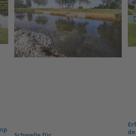
Er
amp
de
Schwelle für