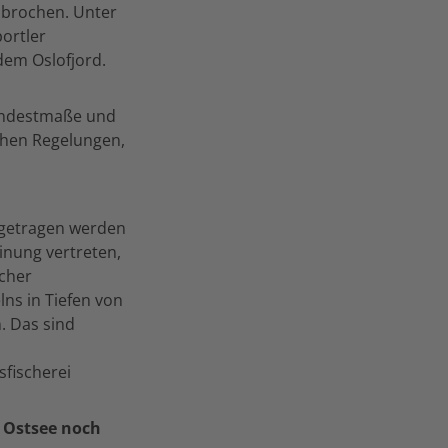
hbrochen. Unter
ortler
dem Oslofjord.
Mindestmaße und
chen Regelungen,
eigetragen werden
inung vertreten,
scher
ns in Tiefen von
. Das sind
fischerei
 Ostsee noch