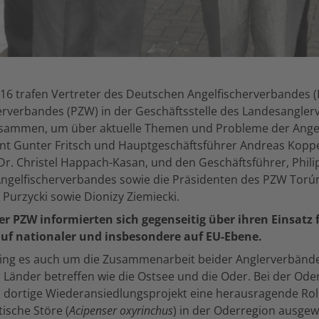
016 trafen Vertreter des Deutschen Angelfischerverbandes 
erverbandes (PZW) in der Geschäftsstelle des Landesangle
ammen, um über aktuelle Themen und Probleme der Angelf
ent Gunter Fritsch und Hauptgeschäftsführer Andreas Kopp
 Dr. Christel Happach-Kasan, und den Geschäftsführer, Phil
ngelfischerverbandes sowie die Präsidenten des PZW Tor
Purzycki sowie Dionizy Ziemiecki.
r PZW informierten sich gegenseitig über ihren Einsatz f
auf nationaler und insbesondere auf EU-Ebene.
ing es auch um die Zusammenarbeit beider Anglerverbände 
Länder betreffen wie die Ostsee und die Oder. Bei der Oder 
 dortige Wiederansiedlungsprojekt eine herausragende Rolle
ische Störe (
Acipenser oxyrinchus
) in der Oderregion ausgewi