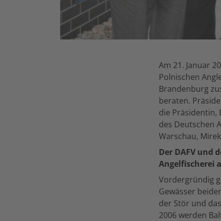
Am 21. Januar 2
Polnischen Angl
Brandenburg zus
beraten. Präsid
die Präsidentin,
des Deutschen A
Warschau, Mirek 
Der DAFV und de
Angelfischerei 
Vordergründig g
Gewässer beider 
der Stör und das
2006 werden Balt