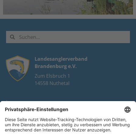
Landesanglerverband
Brandenburg e.V.
Zum Elsbruch 1
14558 Nuthetal
Impressum
Datenschutz
FAQ