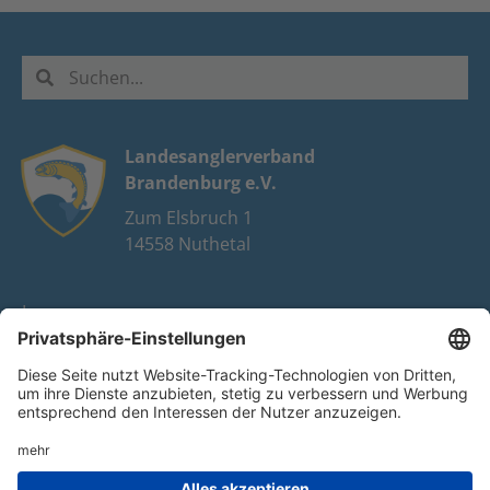
Landesanglerverband
Brandenburg e.V.
Zum Elsbruch 1
14558 Nuthetal
Impressum
Datenschutz
FAQ
Youtube