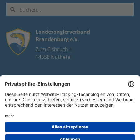
Landesanglerverband
Brandenburg e.V.
Zum Elsbruch 1
14558 Nuthetal
Impressum
Datenschutz
FAQ
Youtube
Facebook