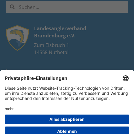
Landesanglerverband
Brandenburg e.V.
Zum Elsbruch 1
14558 Nuthetal
Impressum
Datenschutz
FAQ
Youtube
Facebook
Instagram