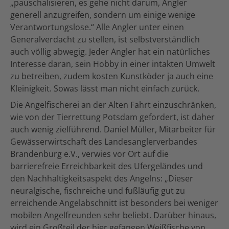
„pauschalisieren, es gehe nicht darum, Angler
generell anzugreifen, sondern um einige wenige
Verantwortungslose.“ Alle Angler unter einen
Generalverdacht zu stellen, ist selbstverständlich
auch völlig abwegig. Jeder Angler hat ein natürliches
Interesse daran, sein Hobby in einer intakten Umwelt
zu betreiben, zudem kosten Kunstköder ja auch eine
Kleinigkeit. Sowas lässt man nicht einfach zurück.
Die Angelfischerei an der Alten Fahrt einzuschränken,
wie von der Tierrettung Potsdam gefordert, ist daher
auch wenig zielführend. Daniel Müller, Mitarbeiter für
Gewässerwirtschaft des Landesanglerverbandes
Brandenburg e.V., verwies vor Ort auf die
barrierefreie Erreichbarkeit des Ufergeländes und
den Nachhaltigkeitsaspekt des Angelns: „Dieser
neuralgische, fischreiche und fußläufig gut zu
erreichende Angelabschnitt ist besonders bei weniger
mobilen Angelfreunden sehr beliebt. Darüber hinaus,
wird ein Großteil der hier gefangen Weißfische von